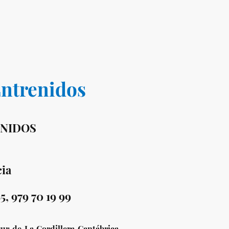
Entrenidos
ENIDOS
ia
5, 979 70 19 99
sur de La Cordillera Cantábrica