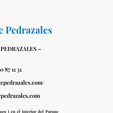
e Pedrazales
 – PEDRAZALES –
0 87 11 31
depedrazales.com/
pedrazales.com
ora ) en el interior del Parque