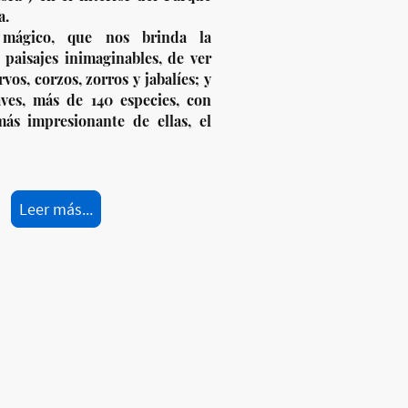
a.
mágico, que nos brinda la
 paisajes inimaginables, de ver
vos, corzos, zorros y jabalíes; y
ves, más de 140 especies, con
ás impresionante de ellas, el
Leer más...